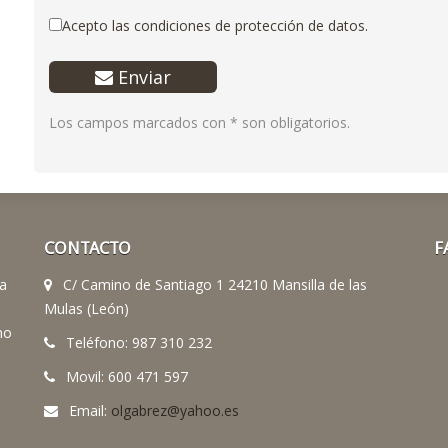
Acepto las condiciones de protección de datos.
Enviar
Los campos marcados con
*
son obligatorios.
CONTACTO
F
 a
C/ Camino de Santiago 1 24210 Mansilla de las
Mulas (León)
no
Teléfono: 987 310 232
Movil: 600 471 597
Email:
olgabrez@yahoo.es